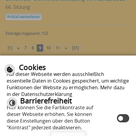
66. Sitzung
Artikel weiterlesen
Einträge insgesamt: 152
[1]
«
7
8
9
10
11
»
[31]
Cookies
Seite drucken
nach oben
Auf dieser Webseite werden ausschließlich
essentielle Daten in Cookies gespeichert, um wichtige
Funktionen der Website zu ermöglichen. Mehr dazu
in der Datenschutzerklärung
Barrierefreiheit
Hier können Sie die Farbkontraste auf
E-Mail schreiben
|
Sitemap
|
Impressum
|
Datenschutzerklärung
|
dieser Webseite erhöhen. Sie können
Datenschutzhinweise
diese Einstellungen über den Button
"Kontrast" jederzeit deaktivieren.