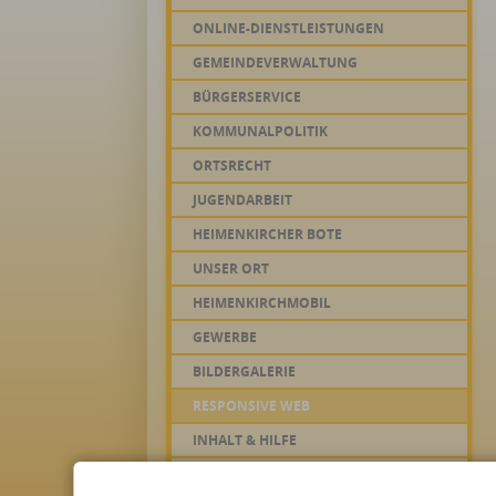
ONLINE-DIENSTLEISTUNGEN
GEMEINDEVERWALTUNG
BÜRGERSERVICE
KOMMUNALPOLITIK
ORTSRECHT
JUGENDARBEIT
HEIMENKIRCHER BOTE
UNSER ORT
HEIMENKIRCHMOBIL
GEWERBE
BILDERGALERIE
RESPONSIVE WEB
INHALT & HILFE
IMPRESSUM & SERVICE