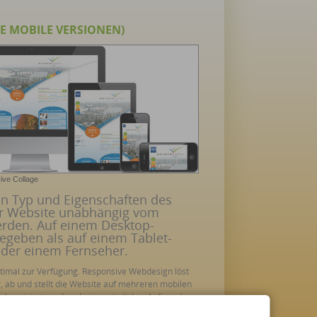
E MOBILE VERSIONEN)
ive Collage
on Typ und Eigenschaften des
er Website unabhängig vom
werden. Auf einem Desktop-
geben als auf einem Tablet-
der einem Fernseher.
ptimal zur Verfügung. Responsive Webdesign löst
r, ab und stellt die Website auf mehreren mobilen
hronisiert, so dass kein zusätzlicher Aufwand