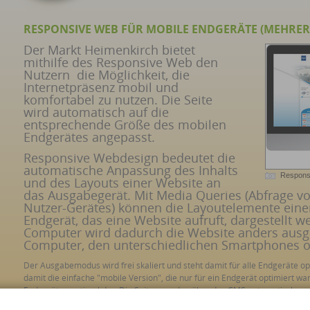
RESPONSIVE WEB FÜR MOBILE ENDGERÄTE (MEHRER
Der Markt Heimenkirch bietet
mithilfe des Responsive Web den
Nutzern die Möglichkeit, die
Internetpräsenz mobil und
komfortabel zu nutzen. Die Seite
wird automatisch auf die
entsprechende Größe des mobilen
Endgerätes angepasst.
Responsive Webdesign bedeutet die
automatische Anpassung des Inhalts
Respons
und des Layouts einer Website an
das Ausgabegerät. Mit Media Queries (Abfrage v
Nutzer-Gerätes) können die Layoutelemente ein
Endgerät, das eine Website aufruft, dargestellt 
Computer wird dadurch die Website anders ausge
Computer, den unterschiedlichen Smartphones o
Der Ausgabemodus wird frei skaliert und steht damit für alle Endgeräte o
damit die einfache "mobile Version", die nur für ein Endgerät optimiert wa
Endgeräten optimal dar. Die Seiten werden über das CMS automatisch sync
entsteht.