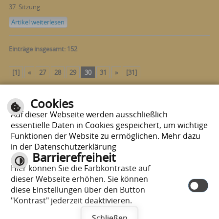
37. Sitzung
Artikel weiterlesen
Einträge insgesamt: 152
[1]
«
27
28
29
30
31
»
[31]
Cookies
Seite drucken
nach oben
Auf dieser Webseite werden ausschließlich
essentielle Daten in Cookies gespeichert, um wichtige
Funktionen der Website zu ermöglichen. Mehr dazu
in der Datenschutzerklärung
Barrierefreiheit
Hier können Sie die Farbkontraste auf
E-Mail schreiben
|
Sitemap
|
Impressum
|
Datenschutzerklärung
|
dieser Webseite erhöhen. Sie können
Datenschutzhinweise
diese Einstellungen über den Button
"Kontrast" jederzeit deaktivieren.
Schließen