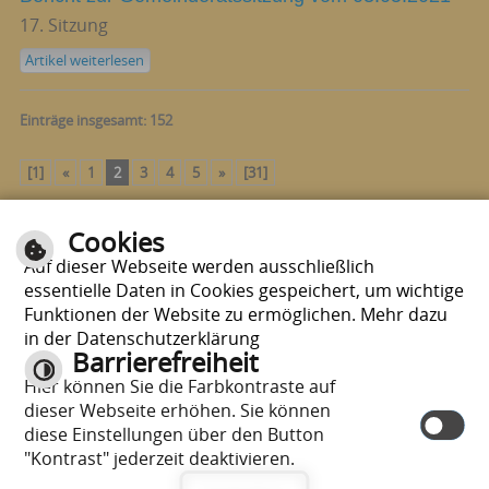
17. Sitzung
Artikel weiterlesen
Einträge insgesamt: 152
[1]
«
1
2
3
4
5
»
[31]
Cookies
Seite drucken
nach oben
Auf dieser Webseite werden ausschließlich
essentielle Daten in Cookies gespeichert, um wichtige
Funktionen der Website zu ermöglichen. Mehr dazu
in der Datenschutzerklärung
Barrierefreiheit
Hier können Sie die Farbkontraste auf
E-Mail schreiben
|
Sitemap
|
Impressum
|
Datenschutzerklärung
|
dieser Webseite erhöhen. Sie können
Datenschutzhinweise
diese Einstellungen über den Button
"Kontrast" jederzeit deaktivieren.