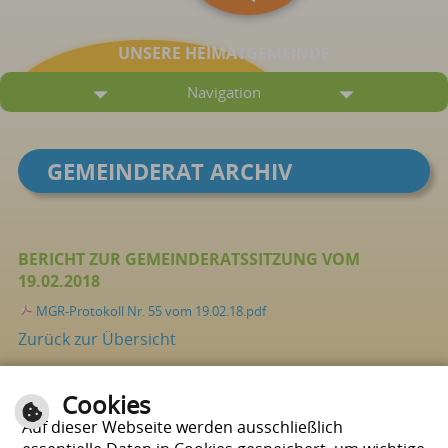
UNSERE HEIMATGEMEINDE
Navigation
GEMEINDERAT ARCHIV
BERICHT ZUR GEMEINDERATSSITZUNG VOM
19.02.2018
MGR-Protokoll Nr. 55 vom 19.02.18.pdf
Zurück zur Übersicht
Cookies
Seite drucken
nach oben
Auf dieser Webseite werden ausschließlich