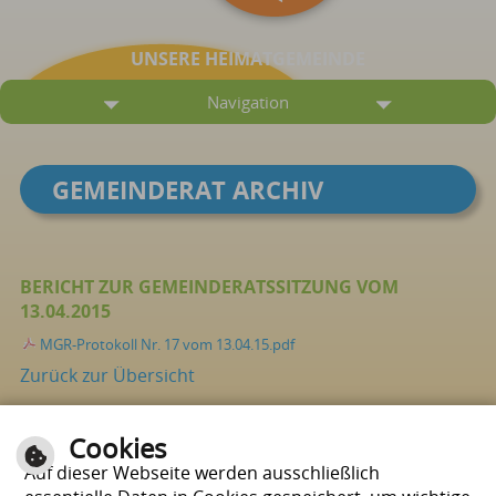
UNSERE HEIMATGEMEINDE
Navigation
GEMEINDERAT ARCHIV
BERICHT ZUR GEMEINDERATSSITZUNG VOM
13.04.2015
MGR-Protokoll Nr. 17 vom 13.04.15.pdf
Zurück zur Übersicht
Cookies
Seite drucken
nach oben
Auf dieser Webseite werden ausschließlich