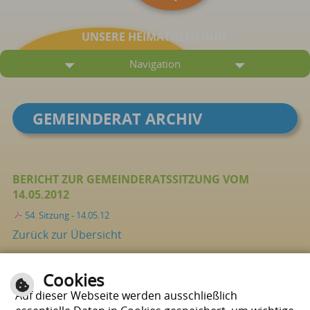
UNSERE HEIMATGEMEINDE
Navigation
GEMEINDERAT ARCHIV
BERICHT ZUR GEMEINDERATSSITZUNG VOM
14.05.2012
54. Sitzung - 14.05.12
Zurück zur Übersicht
Cookies
Seite drucken
nach oben
Auf dieser Webseite werden ausschließlich