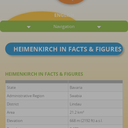
ENGLISH
Navigation
HEIMENKIRCH IN FACTS & FIGURES
HEIMENKIRCH IN FACTS & FIGURES
State
Bavaria
Administrative Region
Swabia
District
Lindau
Area
21.2 km²
Elevation
668 m (2192 ft) a.s.l.