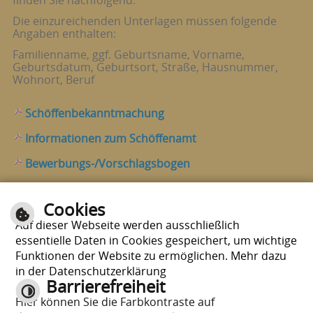
finden Sie nachfolgend.
Die einzureichenden Unterlagen müssen folgende
Angaben enthalten:
Familienname, ggf. Geburtsname, Vorname,
Geburtsdatum, Geburtsort, Straße, Hausnummer,
Wohnort, Beruf
Schöffenbekanntmachung
Informationen zum Schöffenamt
Bewerbungs-/Vorschlagsbogen
Cookies
Seite drucken
nach oben
Auf dieser Webseite werden ausschließlich
essentielle Daten in Cookies gespeichert, um wichtige
Funktionen der Website zu ermöglichen. Mehr dazu
in der Datenschutzerklärung
Barrierefreiheit
Hier können Sie die Farbkontraste auf
E-Mail schreiben
|
Sitemap
|
Impressum
|
Datenschutzerklärung
|