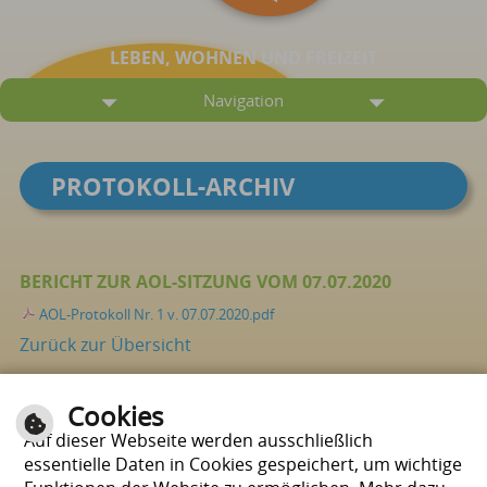
LEBEN, WOHNEN UND FREIZEIT
Navigation
PROTOKOLL-ARCHIV
BERICHT ZUR AOL-SITZUNG VOM 07.07.2020
AOL-Protokoll Nr. 1 v. 07.07.2020.pdf
Zurück zur Übersicht
Cookies
Seite drucken
nach oben
Auf dieser Webseite werden ausschließlich
essentielle Daten in Cookies gespeichert, um wichtige