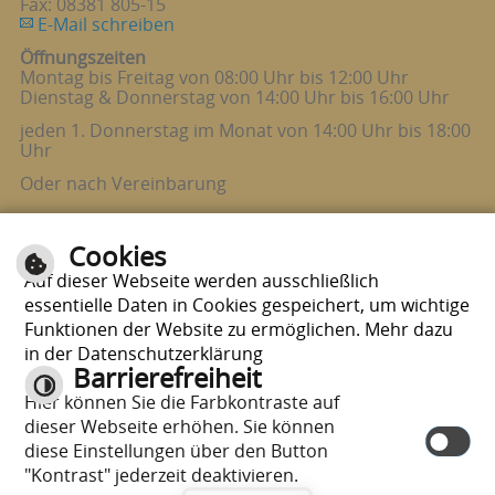
Fax: 08381 805-15
E-Mail schreiben
Öffnungszeiten
Montag bis Freitag von 08:00 Uhr bis 12:00 Uhr
Dienstag & Donnerstag von 14:00 Uhr bis 16:00 Uhr
jeden 1. Donnerstag im Monat von 14:00 Uhr bis 18:00
Uhr
Oder nach Vereinbarung
Cookies
Seite drucken
nach oben
Auf dieser Webseite werden ausschließlich
essentielle Daten in Cookies gespeichert, um wichtige
Funktionen der Website zu ermöglichen. Mehr dazu
in der Datenschutzerklärung
Barrierefreiheit
Hier können Sie die Farbkontraste auf
E-Mail schreiben
|
Sitemap
|
Impressum
|
Datenschutzerklärung
|
dieser Webseite erhöhen. Sie können
Datenschutzhinweise
diese Einstellungen über den Button
"Kontrast" jederzeit deaktivieren.