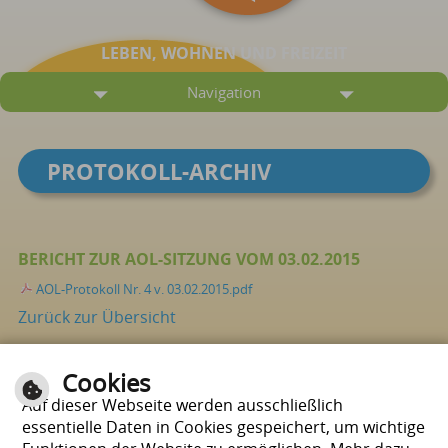
LEBEN, WOHNEN UND FREIZEIT
Navigation
PROTOKOLL-ARCHIV
BERICHT ZUR AOL-SITZUNG VOM 03.02.2015
AOL-Protokoll Nr. 4 v. 03.02.2015.pdf
Zurück zur Übersicht
Cookies
Seite drucken
nach oben
Auf dieser Webseite werden ausschließlich
essentielle Daten in Cookies gespeichert, um wichtige