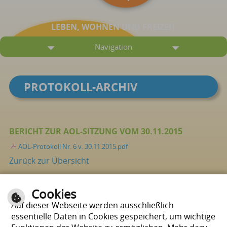
LEBEN, WOHNEN UND FREIZEIT
Navigation
PROTOKOLL-ARCHIV
BERICHT ZUR AOL-SITZUNG VOM 30.11.2015
AOL-Protokoll Nr. 6 v. 30.11.2015.pdf
Zurück zur Übersicht
Cookies
Seite drucken
nach oben
Auf dieser Webseite werden ausschließlich
essentielle Daten in Cookies gespeichert, um wichtige