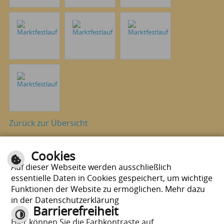
Zurück zur Übersicht
Cookies
Seite drucken
nach oben
Auf dieser Webseite werden ausschließlich
essentielle Daten in Cookies gespeichert, um wichtige
Funktionen der Website zu ermöglichen. Mehr dazu
in der Datenschutzerklärung
Barrierefreiheit
Hier können Sie die Farbkontraste auf
E-Mail schreiben
|
Sitemap
|
Impressum
|
Datenschutzerklärung
|