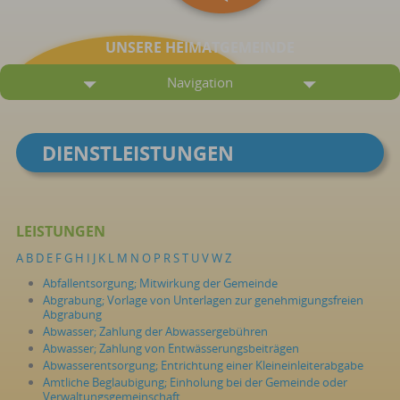
UNSERE HEIMATGEMEINDE
Navigation
DIENSTLEISTUNGEN
LEISTUNGEN
A
B
D
E
F
G
H
I
J
K
L
M
N
O
P
R
S
T
U
V
W
Z
Abfallentsorgung; Mitwirkung der Gemeinde
Abgrabung; Vorlage von Unterlagen zur genehmigungsfreien
Abgrabung
Abwasser; Zahlung der Abwassergebühren
Abwasser; Zahlung von Entwässerungsbeiträgen
Abwasserentsorgung; Entrichtung einer Kleineinleiterabgabe
Amtliche Beglaubigung; Einholung bei der Gemeinde oder
Verwaltungsgemeinschaft