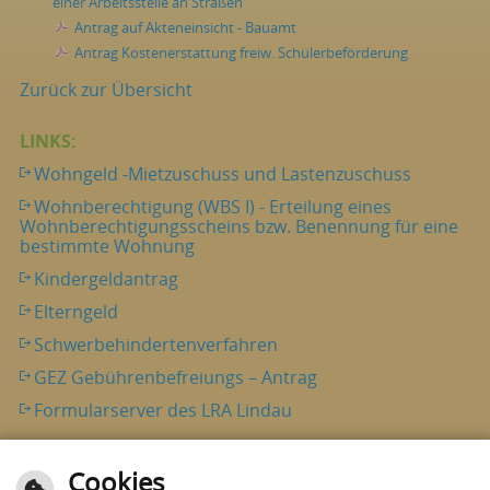
einer Arbeitsstelle an Straßen
Antrag auf Akteneinsicht - Bauamt
Antrag Kostenerstattung freiw. Schülerbeförderung
Zurück zur Übersicht
LINKS:
Wohngeld -Mietzuschuss und Lastenzuschuss
Wohnberechtigung (WBS I) - Erteilung eines
Wohnberechtigungsscheins bzw. Benennung für eine
bestimmte Wohnung
Kindergeldantrag
Elterngeld
Schwerbehindertenverfahren
GEZ Gebührenbefreiungs – Antrag
Formularserver des LRA Lindau
Cookies