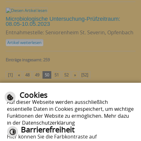
Microbiologische Untersuchung-Prüfzeitraum:
08.05-10.05.2023
Entnahmestelle: Seniorenheim St. Severin, Opfenbach
Artikel weiterlesen
Einträge insgesamt: 259
[1]
«
48
49
50
51
52
»
[52]
Cookies
Seite drucken
nach oben
Auf dieser Webseite werden ausschließlich
essentielle Daten in Cookies gespeichert, um wichtige
Funktionen der Website zu ermöglichen. Mehr dazu
in der Datenschutzerklärung
Barrierefreiheit
Hier können Sie die Farbkontraste auf
E-Mail schreiben
|
Sitemap
|
Impressum
|
Datenschutzerklärung
|