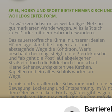
SPIEL, HOBBY UND SPORT BIETET HEIMENKIRCH UN
WOHLDOSIERTER FORM.
Da wäre zunächst unser weitläufiges Netz an
gut markierten Wanderwegen. Alles läßt sich
zu Fuß oder mit dem Fahrrad erwandern.
Das sauerstoffreiche Klima in unserer idealen
Höhenlage stärkt die Lungen, auf- und
absteigende Wege die Kondition. Wer's
beschaulicher mag, steigt in die Pferdekutsche
und "ab geht die Post” auf abgelegenen
Sträßlein durch die Bilderbuch-Landschaft.
Kleine Sehenswürdigkeiten wie Kirchen,
Kapellen und ein altes Schloß warten am
Wege.
Tennis und vor allem der Schwimmsport in unse
Bewegung, Lockerung und Entspannung. Im Winte
dem Ofen verstecken. Für Langläufer gibt es gep
Heimenkirch. Und ruck, zuck sind Sie inmitten de
Allgäus.
Barrieref