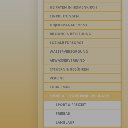
HEIRATEN IN HEIMENKIRCH
EINRICHTUNGEN
OBJEKTMANAGEMENT
BILDUNG & BETREUUNG
SOZIALE FÜRSORGE
WASSERVERSORGUNG
ABWASSERVERBAND
STEUERN & GEBÜHREN
VEREINE
TOURISMUS
SPORT & FREIZEITEINRICHTUNGEN
SPORT & FREIZEIT
FREIBAD
LANGLAUF