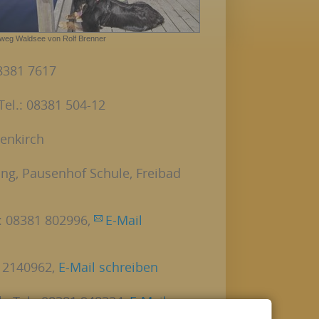
eg Waldsee von Rolf Brenner
08381 7617
el.: 08381 504-12
menkirch
ing, Pausenhof Schule, Freibad
.: 08381 802996,
E-Mail
 12140962,
E-Mail schreiben
h, Tel.: 08381 948324,
E-Mail