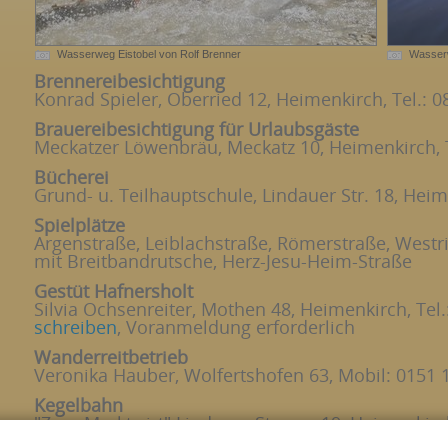
Wasserweg Eistobel von Rolf Brenner
Wasserw
Brennereibesichtigung
Konrad Spieler, Oberried 12, Heimenkirch, Tel.: 
Brauereibesichtigung für Urlaubsgäste
Meckatzer Löwenbräu, Meckatz 10, Heimenkirch, T
Bücherei
Grund- u. Teilhauptschule, Lindauer Str. 18, Hei
Spielplätze
Argenstraße, Leiblachstraße, Römerstraße, Westr
mit Breitbandrutsche, Herz-Jesu-Heim-Straße
Gestüt Hafnersholt
Silvia Ochsenreiter, Mothen 48, Heimenkirch, Tel
schreiben
, Voranmeldung erforderlich
Wanderreitbetrieb
Veronika Hauber, Wolfertshofen 63, Mobil: 0151
Kegelbahn
"Zum Marktwirt" Lindauer Strasse 19, Heimenkirc
schreiben