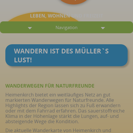
LEBEN, WOHNEN UND FREIZEIT
Navigation
WANDERN IST DES MÜLLER`S
LUST!
WANDERWEGEN FÜR NATURFREUNDE
Heimenkirch bietet ein weitläufiges Netz an gut
markierten Wanderwegen für Naturfreunde. Alle
Highlights der Region lassen sich zu Fuß erwandern
oder mit dem Fahrrad erfahren. Das sauerstoffreiche
Klima in der Höhenlage stärkt die Lungen, auf- und
absteigende Wege die Kondition.
Die aktuelle Wanderkarte von Heimenkirch und