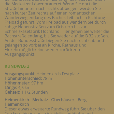
die Meckatzer Löwenbrauerei. Wenn Sie dort die
Straße hinunter nach rechts abbiegen, werden Sie
nach kurzer Zeit rechts auf einen romantischen
Wanderweg entlang des Baches Leiblach in Richtung
Freibad geführt. Vom Freibad aus wandern Sie durch
ruhige Nebenstraßen zum Ortskern bis zur
Schmelzkäsefabrik Hochland. Hier gehen Sie weiter die
Bachstraße entlang, bis Sie wieder auf die B 32 stoßen.
An der Bundesstraße biegen Sie nach rechts ab und
gelangen so vorbei an Kirche, Rathaus und
Einkehrmöglichkeine wieder zurück zum
Ausgangspunkt.
RUNDWEG 2
Ausgangspunkt:
Heimenkirch Festplatz
Höhenunterschied:
78 m
Höhenmeter:
97 hm
Länge:
4,6 km
Gehzeit:
1 1/2 Stunden
Heimenkirch - Meckatz - Oberhäuser - Berg -
Heimenkirch
Dieser etwas erweiterte Rundweg führt Sie über den
Ortskern hinaus auch ins idyllische Hinterland