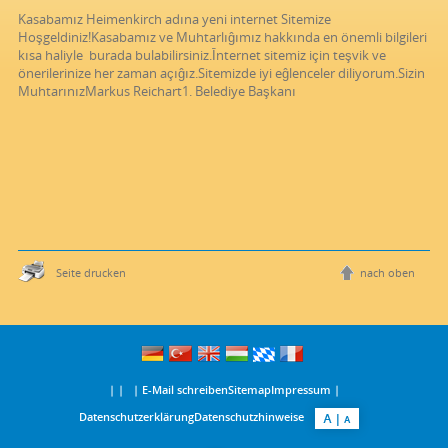
Kasabamız Heimenkirch adına yeni internet Sitemize
Hoşgeldiniz!Kasabamız ve Muhtarlıĝımız hakkında en önemli bilgileri
kısa haliyle burada bulabilirsiniz.Īnternet sitemiz için teşvik ve
önerilerinize her zaman açıĝız.Sitemizde iyi eĝlenceler diliyorum.Sizin
MuhtarınızMarkus Reichart1. Belediye Başkanı
Seite drucken
nach oben
| | |
E-Mail schreiben
Sitemap
Impressum
|
Datenschutzerklärung
Datenschutzhinweise