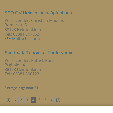
SPD OV Heimenkirch-Opfenbach
Vorsitzender: Christian Maurus
Römerstr. 5
88178 Heimenkirch
Tel.: 08381 807662
E-Mail schreiben
Sportpark Rehwinkel Förderverein
Vorsitzender: Patrick Kurz
Brghalde 4
88178 Heimenkirch
Tel.: 08381 890123
Einträge insgesamt: 51
[1]
«
2
3
4
5
6
»
[6]