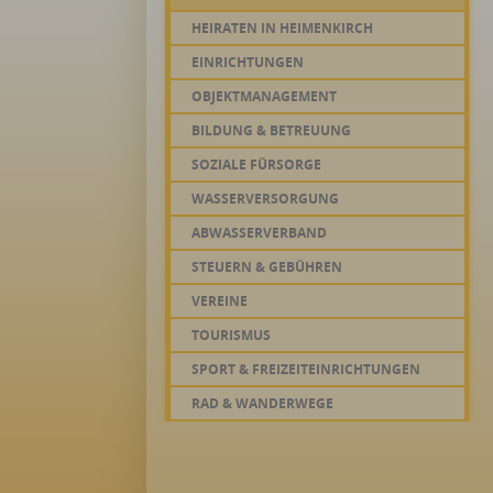
HEIRATEN IN HEIMENKIRCH
EINRICHTUNGEN
OBJEKTMANAGEMENT
BILDUNG & BETREUUNG
SOZIALE FÜRSORGE
WASSERVERSORGUNG
ABWASSERVERBAND
STEUERN & GEBÜHREN
VEREINE
TOURISMUS
SPORT & FREIZEITEINRICHTUNGEN
RAD & WANDERWEGE