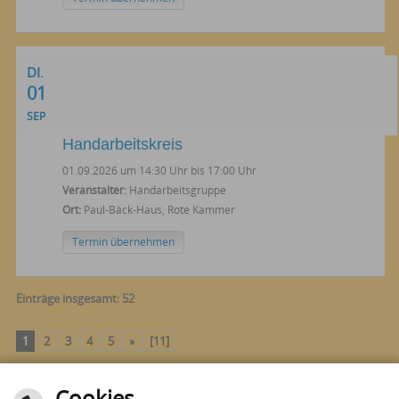
DI.
01
SEP
Handarbeitskreis
01.09.2026 um 14:30 Uhr bis 17:00 Uhr
Veranstalter:
Handarbeitsgruppe
Ort:
Paul-Bäck-Haus, Rote Kammer
Termin übernehmen
Einträge insgesamt: 52
1
2
3
4
5
»
[11]
Cookies