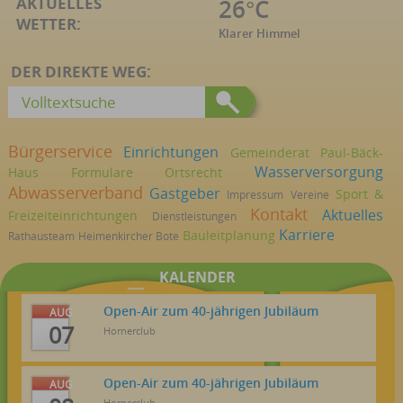
AKTUELLES
26°C
WETTER:
Klarer Himmel
DER DIREKTE WEG:
Bürgerservice
Einrichtungen
Gemeinderat
Paul-Bäck-
Wasserversorgung
Haus
Formulare
Ortsrecht
Abwasserverband
Gastgeber
Sport &
Impressum
Vereine
Kontakt
Aktuelles
Freizeiteinrichtungen
Dienstleistungen
Karriere
Bauleitplanung
Rathausteam
Heimenkircher Bote
KALENDER
Open-Air zum 40-jährigen Jubiläum
AUG
07
Hornerclub
Open-Air zum 40-jährigen Jubiläum
AUG
Hornerclub