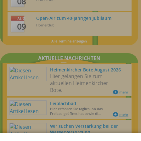
08
Open-Air zum 40-jährigen Jubiläum
AUG
09
Hornerclub
Alle Termine anzeigen
AKTUELLE NACHRICHTEN
Heimenkircher Bote August 2026
Hier gelangen Sie zum
aktuellen Heimenkircher
Bote.
mehr
Leiblachbad
Hier erfahren Sie täglich, ob das
Freibad geöffnet hat sowie di...
mehr
Wir suchen Verstärkung bei der
Wasserversorgung.
Hier gelangen Sie zu unseren